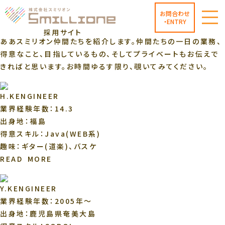
HOME
/
社員紹介
/
YOSHIDA
お問合わせ
・ENTRY
社員紹介
採用サイト
ああスミリオン仲間たちを紹介します。仲間たちの一日の業務、
得意なこと、目指しているもの、そしてプライベートもお伝えで
きればと思います。お時間ゆるす限り、覗いてみてください。
H.K
ENGINEER
業界経験年数：14.3
出身地：福島
得意スキル：Java(WEB系)
趣味：ギター(道楽)、バスケ
READ MORE
Y.K
ENGINEER
業界経験年数：2005年～
出身地：鹿児島県奄美大島